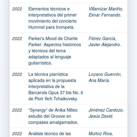
2022
Elementos técnicos e
Villamizar Mariño,
interpretativos del primer
Eimar Fernando.
movimiento del concierto
Hummel para trompeta.
2022
Parker's Mood de Charlie
Flórez García,
Parker: Aspectos históricos
Javier Alejandro.
y técnicos del tema
adaptados al lenguaje
guitarrístico.
2022
La técnica pianística
Lozano Guerrón,
aplicada en la propuesta
Ana María.
interpretativa de la
Barcarola Opus 37 bis No. 6
de Piotr Ilich Tchaikovsky.
2022
“Synergy” de Anika Nilles:
Jiménez Cardozo,
estudio del Groove en
Jesús David.
compases amalgamados.
2022
Análisis técnico de las
Muñoz Ríos,