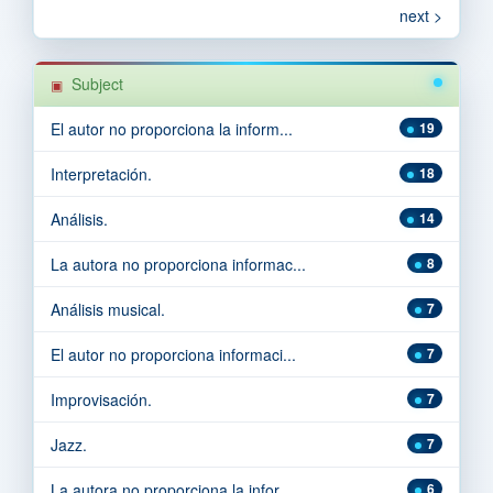
next >
Subject
El autor no proporciona la inform...
19
Interpretación.
18
Análisis.
14
La autora no proporciona informac...
8
Análisis musical.
7
El autor no proporciona informaci...
7
Improvisación.
7
Jazz.
7
La autora no proporciona la infor...
6