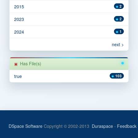
2015
2
2023
2
2024
1
next >
Has File(s)
true
103
DSpace Software
Copyright © 2002-2013
Duraspace
-
Feedback