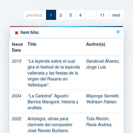
previous
1
2
3
4
...
11
next
Item hits:
Issue
Title
Author(s)
Date
2015
“La leyenda sobre el cual
Sandoval Álvarez,
gira el festival de la leyenda
Jorge Luis.
vallenata y las fiestas de la
virgen del Rosario en
Valledupar”.
2024
‘‘La Catedral’’ Agustín
Mayorga Santafé,
Barrios Mangoré: historia y
Yedrison Fabian.
análisis.
2022
Antología, obras para
Tuta Rincón,
clarinete del compositor
Paola Andrea.
José Revelo Burbano.