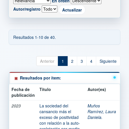
En orden
Autor/registro
Resultados 1-10 de 40.
Anterior
1
2
3
4
Siguiente
Resultados por ítem:
Fecha de
Título
Autor(es)
publicación
2023
La sociedad del
Muños
cansancio más el
Ramírez, Laura
exceso de positividad
Daniela.
con relación a la auto-
explotación por medio