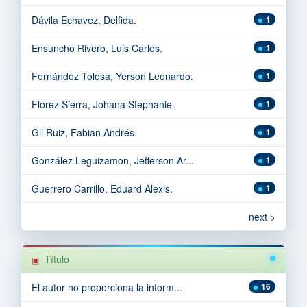
Dávila Echavez, Delfida.
1
Ensuncho Rivero, Luis Carlos.
1
Fernández Tolosa, Yerson Leonardo.
1
Florez Sierra, Johana Stephanie.
1
Gil Ruiz, Fabian Andrés.
1
González Leguizamon, Jefferson Ar...
1
Guerrero Carrillo, Eduard Alexis.
1
next >
Título
El autor no proporciona la inform...
16