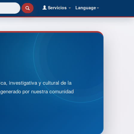
Servicios
Language
, investigativa y cultural de la
o generado por nuestra comunidad