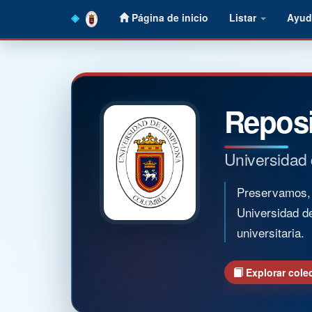
Skip
Página de inicio
Listar
Ayud
navigation
Reposi
Universidad
Preservamos, o
Universidad d
universitaria.
Explorar cole