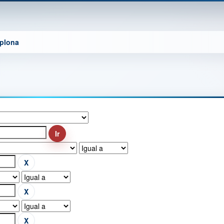
mplona