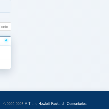
uiente
ht © 2002-2008
MIT
and
Hewlett-Packard
-
Comentarios