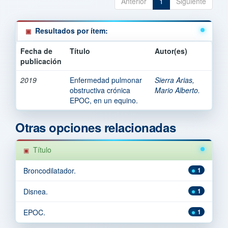
Anterior
1
Siguiente
Resultados por ítem:
Fecha de
Título
Autor(es)
publicación
2019
Enfermedad pulmonar
Sierra Arias,
obstructiva crónica
Mario Alberto.
EPOC, en un equino.
Otras opciones relacionadas
Título
Broncodilatador.
1
Disnea.
1
EPOC.
1