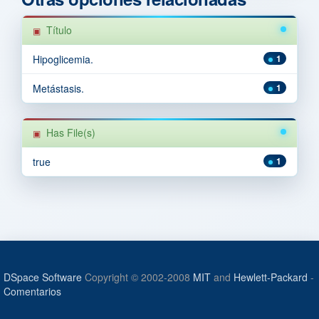
Título
Hipoglicemia.
1
Metástasis.
1
Has File(s)
true
1
DSpace Software
Copyright © 2002-2008
MIT
and
Hewlett-Packard
-
Comentarios