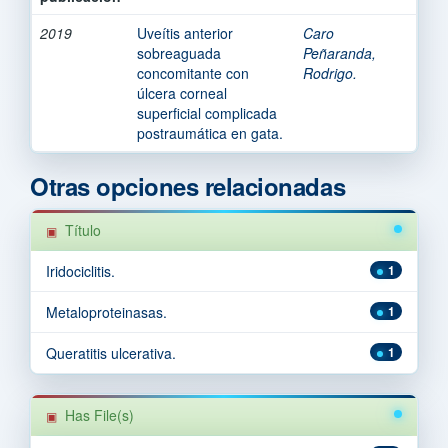
2019
Uveítis anterior
Caro
sobreaguada
Peñaranda,
concomitante con
Rodrigo.
úlcera corneal
superficial complicada
postraumática en gata.
Otras opciones relacionadas
Título
Iridociclitis.
1
Metaloproteinasas.
1
Queratitis ulcerativa.
1
Has File(s)