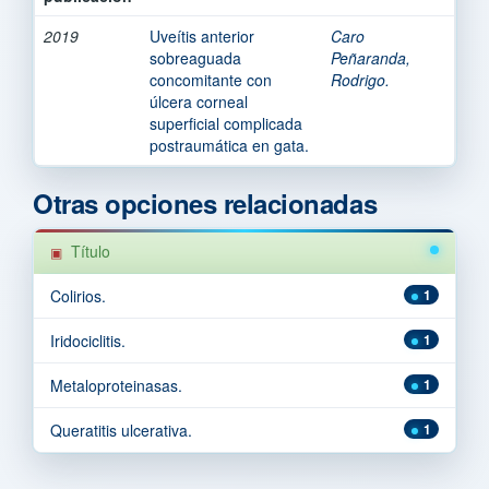
2019
Uveítis anterior
Caro
sobreaguada
Peñaranda,
concomitante con
Rodrigo.
úlcera corneal
superficial complicada
postraumática en gata.
Otras opciones relacionadas
Título
Colirios.
1
Iridociclitis.
1
Metaloproteinasas.
1
Queratitis ulcerativa.
1