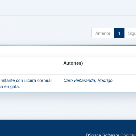
Anterior
1
Sig
Autor(es)
mitante con úlcera corneal
Caro Peñaranda, Rodrigo.
ca en gata.
DSpace Software
Copyrig