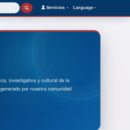
Servicios
Language
, investigativa y cultural de la
o generado por nuestra comunidad