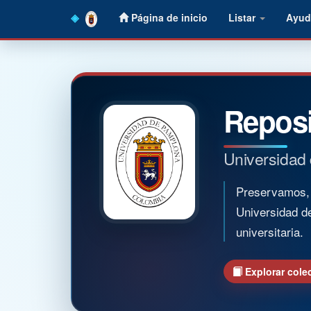
Skip
Página de inicio
Listar
Ayud
navigation
Reposi
Universidad
Preservamos, o
Universidad d
universitaria.
Explorar cole