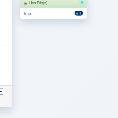
Has File(s)
true
1