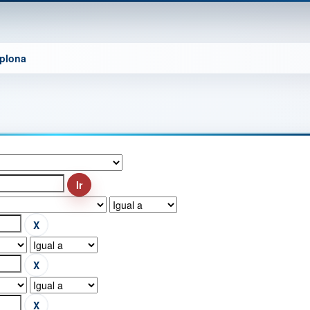
mplona