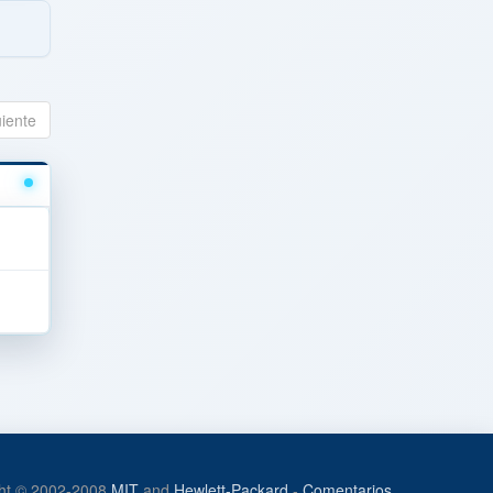
uiente
ht © 2002-2008
MIT
and
Hewlett-Packard
-
Comentarios