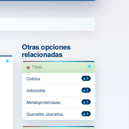
Otras opciones
relacionadas
Título
Colirios.
1
Iridociclitis.
1
Metaloproteinasas.
1
Queratitis ulcerativa.
1