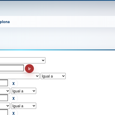
mplona