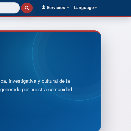
Servicios
Language
, investigativa y cultural de la
o generado por nuestra comunidad