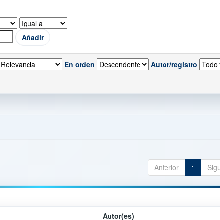
En orden
Autor/registro
Anterior
1
Sig
Autor(es)