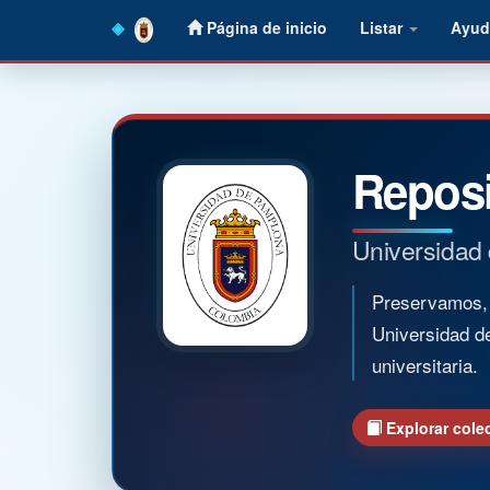
Skip
Página de inicio
Listar
Ayud
navigation
Reposi
Universidad
Preservamos, o
Universidad d
universitaria.
Explorar cole