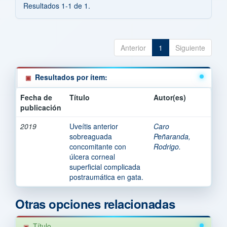
Resultados 1-1 de 1.
Anterior
1
Siguiente
Resultados por ítem:
Fecha de
Título
Autor(es)
publicación
2019
Uveítis anterior
Caro
sobreaguada
Peñaranda,
concomitante con
Rodrigo.
úlcera corneal
superficial complicada
postraumática en gata.
Otras opciones relacionadas
Título