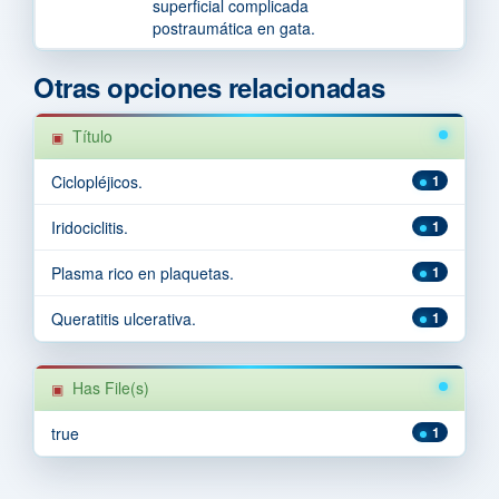
superficial complicada
postraumática en gata.
Otras opciones relacionadas
Título
Ciclopléjicos.
1
Iridociclitis.
1
Plasma rico en plaquetas.
1
Queratitis ulcerativa.
1
Has File(s)
true
1