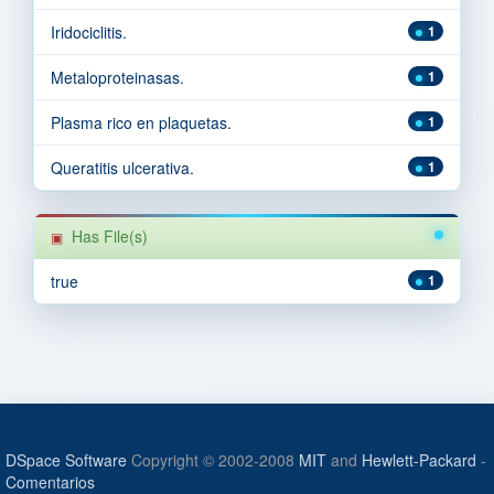
Iridociclitis.
1
Metaloproteinasas.
1
Plasma rico en plaquetas.
1
Queratitis ulcerativa.
1
Has File(s)
true
1
DSpace Software
Copyright © 2002-2008
MIT
and
Hewlett-Packard
-
Comentarios