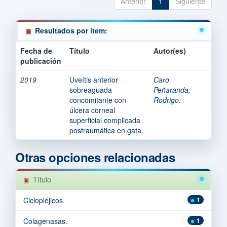
Anterior
1
Siguiente
Resultados por ítem:
Fecha de
Título
Autor(es)
publicación
2019
Uveítis anterior
Caro
sobreaguada
Peñaranda,
concomitante con
Rodrigo.
úlcera corneal
superficial complicada
postraumática en gata.
Otras opciones relacionadas
Título
Ciclopléjicos.
1
Colagenasas.
1