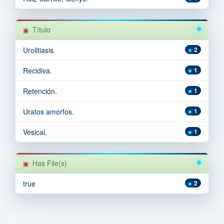
Título
Urolitiasis.
2
Recidiva.
1
Retención.
1
Uratos amorfos.
1
Vesical.
1
Has File(s)
true
2