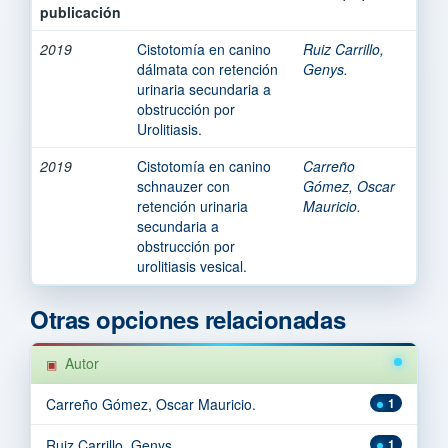
publicación
2019
Cistotomía en canino
Ruiz Carrillo,
dálmata con retención
Genys.
urinaria secundaria a
obstrucción por
Urolitiasis.
2019
Cistotomía en canino
Carreño
schnauzer con
Gómez, Oscar
retención urinaria
Mauricio.
secundaria a
obstrucción por
urolitiasis vesical.
Otras opciones relacionadas
Autor
Carreño Gómez, Oscar Mauricio.
1
Ruiz Carrillo, Genys.
1