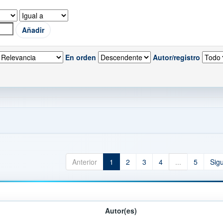
En orden
Autor/registro
Anterior
1
2
3
4
...
5
Sig
Autor(es)