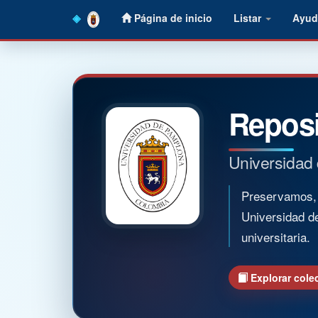
Skip
Página de inicio
Listar
Ayud
navigation
Reposi
Universidad
Preservamos, o
Universidad d
universitaria.
Explorar cole