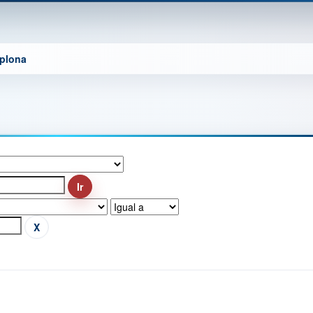
mplona