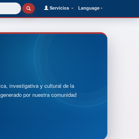
Servicios
Language
, investigativa y cultural de la
o generado por nuestra comunidad