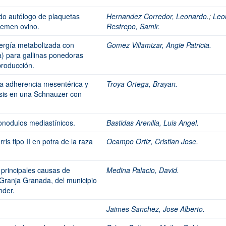
ado autólogo de plaquetas
Hernandez Corredor, Leonardo.
;
Leo
 semen ovino.
Restrepo, Samir.
nergía metabolizada con
Gomez Villamizar, Angie Patricia.
na) para gallinas ponedoras
producción.
na adherencia mesentérica y
Troya Ortega, Brayan.
sis en una Schnauzer con
fonodulos mediastínicos.
Bastidas Arenilla, Luis Angel.
ris tipo II en potra de la raza
Ocampo Ortiz, Cristian Jose.
 principales causas de
Medina Palacio, David.
 Granja Granada, del municipio
nder.
Jaimes Sanchez, Jose Alberto.