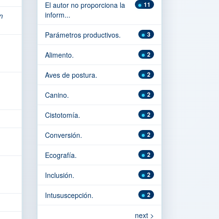
El autor no proporciona la
11
inform...
n
Parámetros productivos.
3
Alimento.
2
Aves de postura.
2
Canino.
2
Cistotomía.
2
Conversión.
2
Ecografía.
2
Inclusión.
2
Intususcepción.
2
next >