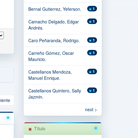
Bernal Gutierrez, Yeferson.
1
Camacho Delgado, Edgar
1
Andrés.
Caro Peñaranda, Rodrigo.
1
Carreño Gómez, Oscar
1
Mauricio.
Castellanos Mendoza,
1
Manuel Enrique.
Castellanos Quintero, Sally
1
Jazmin.
uiente
next >
Título