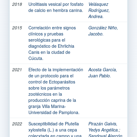
2018
Urolitiasis vesical por fosfato
Velásquez
de calcio en hembra canina.
Rodríguez,
Andrea.
2015
Correlación entre signos
González Niño,
clínicos y pruebas
Jacobo.
serológicas para el
diagnóstico de Ehrlichia
Canis en la ciudad de
Cúcuta.
2021
Efecto de la implementación
Acosta García,
de un protocolo para el
Juan Pablo.
control de Ectoparásitos
sobre los parámetros
zootécnicos en la
producción caprina de la
granja Villa Marina-
Universidad de Pamplona.
2022
Susceptibilidad de Plutella
Pirazán Galvis,
xylostella (L.) a una cepa
Yedys Angélica.
;
colecxtada en campo y una
Sandoval Alarcón,