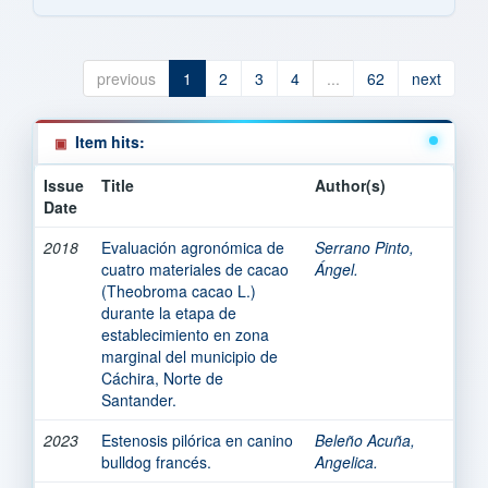
previous
1
2
3
4
...
62
next
Item hits:
Issue
Title
Author(s)
Date
2018
Evaluación agronómica de
Serrano Pinto,
cuatro materiales de cacao
Ángel.
(Theobroma cacao L.)
durante la etapa de
establecimiento en zona
marginal del municipio de
Cáchira, Norte de
Santander.
2023
Estenosis pilórica en canino
Beleño Acuña,
bulldog francés.
Angelica.