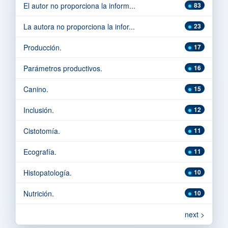
El autor no proporciona la inform...
83
La autora no proporciona la infor...
23
Producción.
17
Parámetros productivos.
16
Canino.
15
Inclusión.
12
Cistotomía.
11
Ecografía.
11
Histopatología.
10
Nutrición.
10
next >