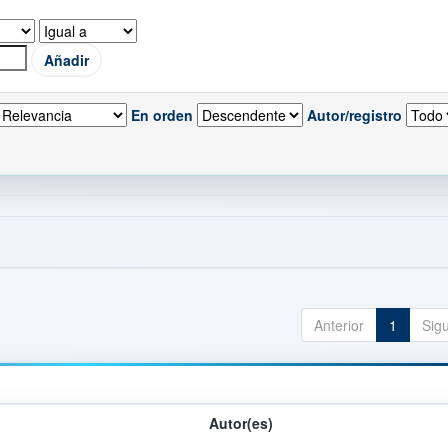
En orden
Autor/registro
Anterior
1
Sig
Autor(es)