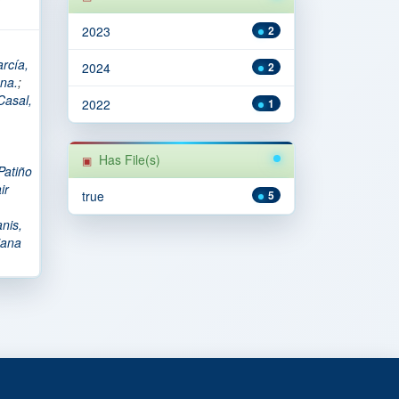
2023
2
rcía,
2024
2
na.
;
Casal,
2022
1
Has File(s)
Patiño
ir
true
5
nis,
iana