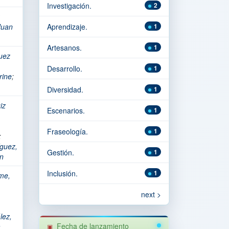
Investigación.
2
Juan
Aprendizaje.
1
Artesanos.
1
uez
Desarrollo.
1
rine
;
Diversidad.
1
iz
Escenarios.
1
Fraseología.
1
;
guez,
Gestión.
1
on
Inclusión.
1
me,
next >
lez,
Fecha de lanzamiento
a