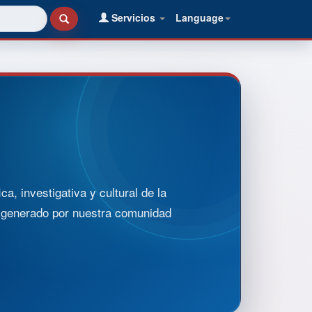
Servicios
Language
, investigativa y cultural de la
o generado por nuestra comunidad