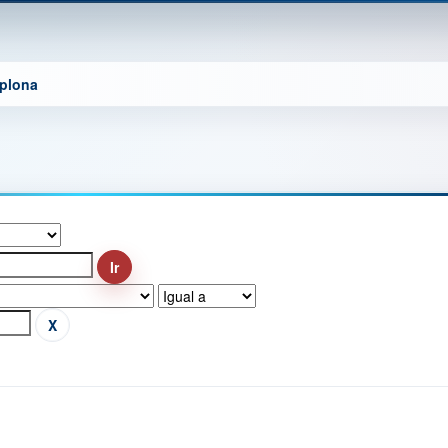
mplona