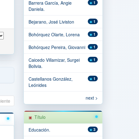
Barrera García, Angie
1
Daniela.
Bejarano, José Liviston
1
Bohórquez Olarte, Lorena
1
Bohórquez Pereira, Giovanni
1
Caicedo Villamizar, Surgei
1
Bolivia.
Castellanos González,
1
Leónides
next >
uiente
Título
Educación.
3