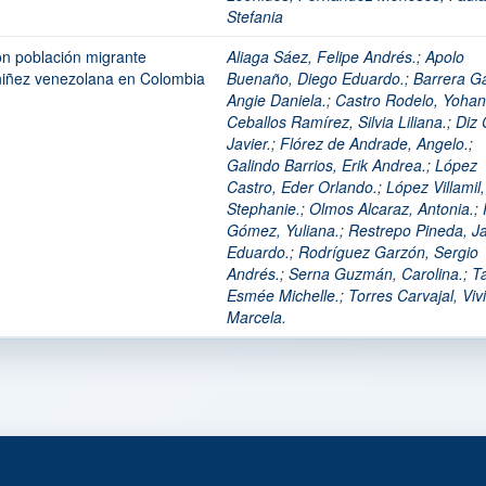
Stefania
con población migrante
Aliaga Sáez, Felipe Andrés.
;
Apolo
 niñez venezolana en Colombia
Buenaño, Diego Eduardo.
;
Barrera Ga
Angie Daniela.
;
Castro Rodelo, Yohan
Ceballos Ramírez, Silvia Liliana.
;
Diz 
Javier.
;
Flórez de Andrade, Angelo.
;
Galindo Barrios, Erik Andrea.
;
López
Castro, Eder Orlando.
;
López Villamil,
Stephanie.
;
Olmos Alcaraz, Antonia.
;
Gómez, Yuliana.
;
Restrepo Pineda, Ja
Eduardo.
;
Rodríguez Garzón, Sergio
Andrés.
;
Serna Guzmán, Carolina.
;
Ta
Esmée Michelle.
;
Torres Carvajal, Viv
Marcela.