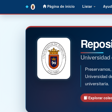
Skip
Página de inicio
Listar
Ayud
navigation
Reposi
Universidad
Preservamos, o
Universidad d
universitaria.
Explorar cole