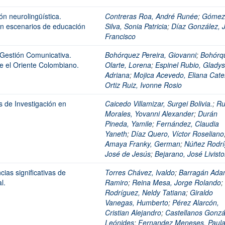
ón neurolingüística.
Contreras Roa, André Runée
;
Gómez
 en escenarios de educación
Silva, Sonia Patricia
;
Díaz González, 
Francisco
Gestión Comunicativa.
Bohórquez Pereira, Giovanni
;
Bohórq
e el Oriente Colombiano.
Olarte, Lorena
;
Espinel Rubio, Gladys
Adriana
;
Mojica Acevedo, Eliana Cate
Ortiz Ruiz, Ivonne Rosio
s de Investigación en
Caicedo Villamizar, Surgei Bolivia.
;
Ru
Morales, Yovanni Alexander
;
Durán
Pineda, Yamile
;
Fernández, Claudia
Yaneth
;
Díaz Quero, Víctor Roseliano
Amaya Franky, German
;
Núñez Rodrí
José de Jesús
;
Bejarano, José Livist
cias significativas de
Torres Chávez, Ivaldo
;
Barragán Ada
l.
Ramiro
;
Reina Mesa, Jorge Rolando
;
Rodríguez, Neldy Tatiana
;
Giraldo
Vanegas, Humberto
;
Pérez Alarcón,
Cristian Alejandro
;
Castellanos Gonzá
Leónides
;
Fernandez Meneses, Paul