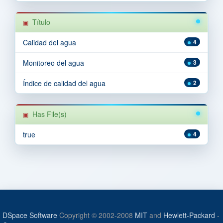
Título
Calidad del agua
4
Monitoreo del agua
3
Índice de calidad del agua
2
Has File(s)
true
4
DSpace Software
Copyright © 2002-2008
MIT
and
Hewlett-Packard
-