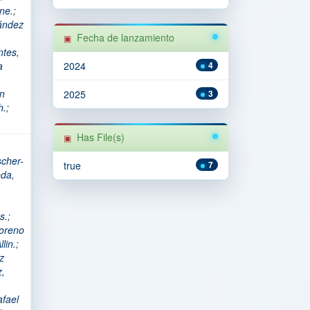
ne.
;
ández
Fecha de lanzamiento
tes,
a
2024
4
án
2025
3
h.
;
Has File(s)
scher-
true
7
da,
s.
;
oreno
lin.
;
z
z,
fael