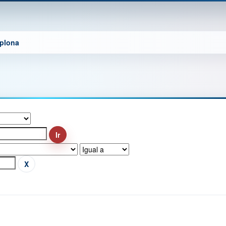
mplona