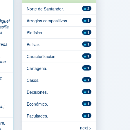
Norte de Santander.
2
Arreglos compositivos.
1
iguel
silla
ck
Biofísica.
1
ueda
Bolivar.
1
,
Caracterización.
1
ana
Cartagena.
1
z
Casos.
1
Decisiones.
1
,
Económico.
1
a.
;
Facultades.
1
ra,
next >
m