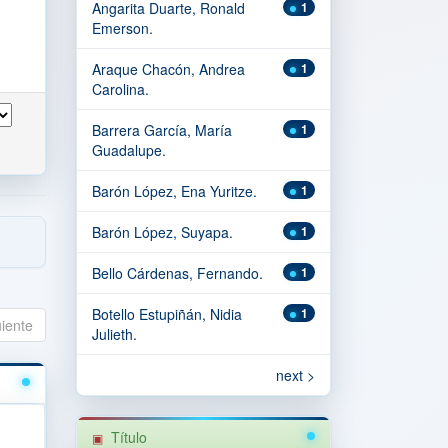
Angarita Duarte, Ronald
1
Emerson.
Araque Chacón, Andrea
1
Carolina.
Barrera García, María
1
Guadalupe.
Barón López, Ena Yuritze.
1
Barón López, Suyapa.
1
Bello Cárdenas, Fernando.
1
Botello Estupiñán, Nidia
1
uiente
Julieth.
next >
Título