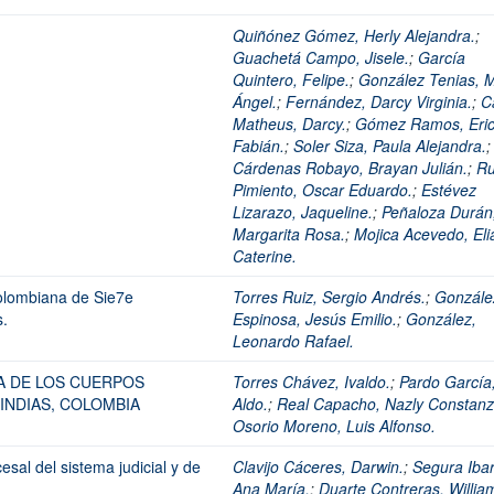
Quiñónez Gómez, Herly Alejandra.
;
Guachetá Campo, Jisele.
;
García
Quintero, Felipe.
;
González Tenias, M
Ángel.
;
Fernández, Darcy Virginia.
;
Ca
Matheus, Darcy.
;
Gómez Ramos, Eri
Fabián.
;
Soler Siza, Paula Alejandra.
;
Cárdenas Robayo, Brayan Julián.
;
R
Pimiento, Oscar Eduardo.
;
Estévez
Lizarazo, Jaqueline.
;
Peñaloza Durán
Margarita Rosa.
;
Mojica Acevedo, Eli
Caterine.
olombiana de Sie7e
Torres Ruiz, Sergio Andrés.
;
Gonzále
.
Espinosa, Jesús Emilio.
;
González,
Leonardo Rafael.
A DE LOS CUERPOS
Torres Chávez, Ivaldo.
;
Pardo García
INDIAS, COLOMBIA
Aldo.
;
Real Capacho, Nazly Constanz
Osorio Moreno, Luis Alfonso.
sal del sistema judicial y de
Clavijo Cáceres, Darwin.
;
Segura Ibar
Ana María.
;
Duarte Contreras, Willia