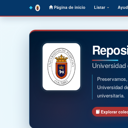
Skip
Página de inicio
Listar
Ayud
navigation
Reposi
Universidad
Preservamos, o
Universidad d
universitaria.
Explorar cole