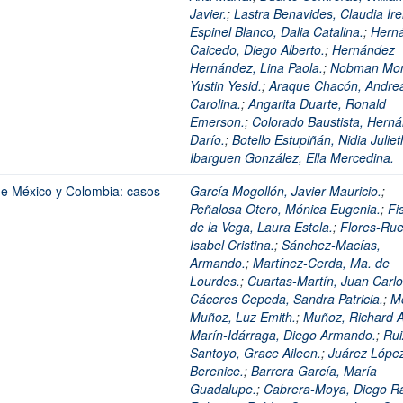
Javier.
;
Lastra Benavides, Claudia Ire
Espinel Blanco, Dalia Catalina.
;
Hern
Caicedo, Diego Alberto.
;
Hernández
Hernández, Lina Paola.
;
Nobman Mon
Yustin Yesid.
;
Araque Chacón, Andre
Carolina.
;
Angarita Duarte, Ronald
Emerson.
;
Colorado Baustista, Hern
Darío.
;
Botello Estupiñán, Nidia Juliet
Ibarguen González, Ella Mercedina.
de México y Colombia: casos
García Mogollón, Javier Mauricio.
;
Peñalosa Otero, Mónica Eugenia.
;
Fi
de la Vega, Laura Estela.
;
Flores-Rue
Isabel Cristina.
;
Sánchez-Macías,
Armando.
;
Martínez-Cerda, Ma. de
Lourdes.
;
Cuartas-Martín, Juan Carlo
Cáceres Cepeda, Sandra Patricia.
;
M
Muñoz, Luz Emith.
;
Muñoz, Richard Al
Marín-Idárraga, Diego Armando.
;
Rui
Santoyo, Grace Aileen.
;
Juárez Lópe
Berenice.
;
Barrera García, María
Guadalupe.
;
Cabrera-Moya, Diego Ra