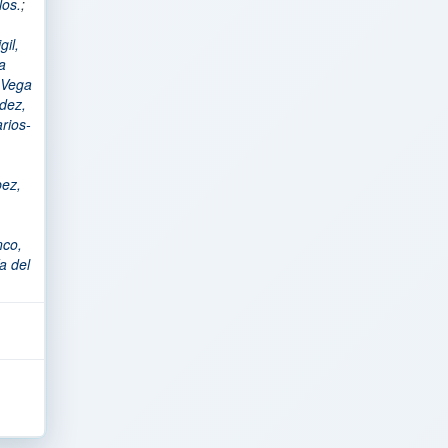
los.
;
gil,
a
Vega
dez,
rios-
ez,
nco,
a del