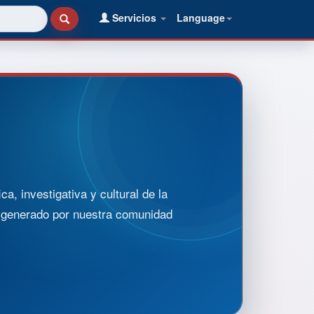
Servicios
Language
, investigativa y cultural de la
o generado por nuestra comunidad