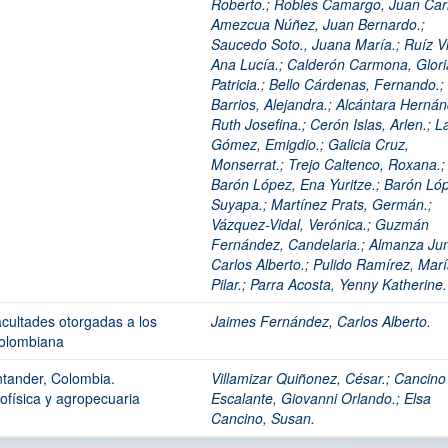
Roberto.
;
Robles Camargo, Juan Car
Amezcua Núñez, Juan Bernardo.
;
Saucedo Soto., Juana María.
;
Ruíz Vi
Ana Lucía.
;
Calderón Carmona, Glori
Patricia.
;
Bello Cárdenas, Fernando.
;
Barrios, Alejandra.
;
Alcántara Hernán
Ruth Josefina.
;
Cerón Islas, Arlen.
;
La
Gómez, Emigdio.
;
Galicia Cruz,
Monserrat.
;
Trejo Caltenco, Roxana.
;
Barón López, Ena Yuritze.
;
Barón Lóp
Suyapa.
;
Martínez Prats, Germán.
;
Vázquez-Vidal, Verónica.
;
Guzmán
Fernández, Candelaria.
;
Almanza Ju
Carlos Alberto.
;
Pulido Ramírez, Marí
Pilar.
;
Parra Acosta, Yenny Katherine.
acultades otorgadas a los
Jaimes Fernández, Carlos Alberto.
 colombiana
ntander, Colombia.
Villamizar Quiñonez, César.
;
Cancino
ofísica y agropecuaria
Escalante, Giovanni Orlando.
;
Elsa
Cancino, Susan.