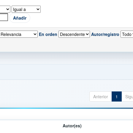
En orden
Autor/registro
Anterior
1
Sig
Autor(es)