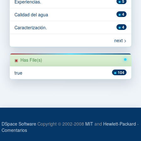
Experiencias.
5
Calidad del agua
4
Caracterización.
4
next >
Has File(s)
true
104
DSpace Software
Copyright © 2002-2008
MIT
and
Hewlett-Packard
-
Comentarios