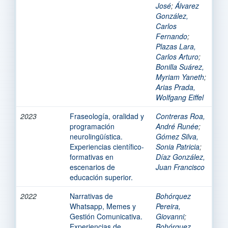
José
;
Álvarez
González,
Carlos
Fernando
;
Plazas Lara,
Carlos Arturo
;
Bonilla Suárez,
Myriam Yaneth
;
Arias Prada,
Wolfgang Eiffel
2023
Fraseología, oralidad y
Contreras Roa,
programación
André Runée
;
neurolingüística.
Gómez Silva,
Experiencias científico-
Sonia Patricia
;
formativas en
Díaz González,
escenarios de
Juan Francisco
educación superior.
2022
Narrativas de
Bohórquez
Whatsapp, Memes y
Pereira,
Gestión Comunicativa.
Giovanni
;
Experiencias de
Bohórquez