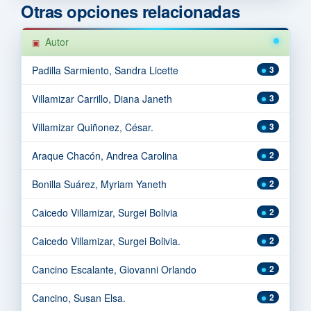
Otras opciones relacionadas
Autor
Padilla Sarmiento, Sandra Licette
3
Villamizar Carrillo, Diana Janeth
3
Villamizar Quiñonez, César.
3
Araque Chacón, Andrea Carolina
2
Bonilla Suárez, Myriam Yaneth
2
Caicedo Villamizar, Surgei Bolivia
2
Caicedo Villamizar, Surgei Bolivia.
2
Cancino Escalante, Giovanni Orlando
2
Cancino, Susan Elsa.
2