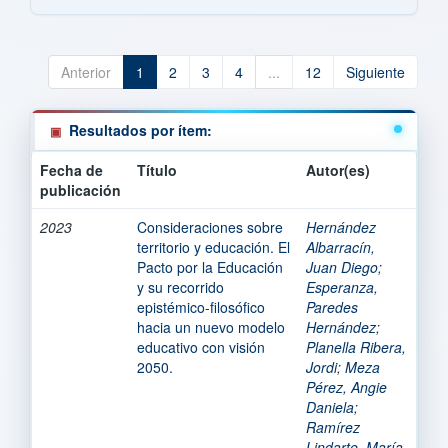
Anterior
1
2
3
4
...
12
Siguiente
Resultados por ítem:
Fecha de
Título
Autor(es)
publicación
2023
Consideraciones sobre
Hernández
territorio y educación. El
Albarracín,
Pacto por la Educación
Juan Diego
;
y su recorrido
Esperanza,
epistémico-filosófico
Paredes
hacia un nuevo modelo
Hernández
;
educativo con visión
Planella Ribera,
2050.
Jordi
;
Meza
Pérez, Angie
Daniela
;
Ramírez
Lindarte, María