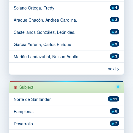
Solano Ortega, Fredy
4
Araque Chacón, Andrea Carolina.
3
Castellanos González, Leónides.
3
García Yerena, Carlos Enrique
3
Mariño Landazábal, Nelson Adolfo
3
next >
Subject
Norte de Santander.
11
Pamplona.
8
Desarrollo.
7