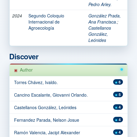
Pedro Arley.
2024
Segundo Coloquio
González Prada,
Internacional de
Ana Francisca.
;
Agroecología
Castellanos
González,
Leónides
Discover
Author
Torres Chávez, Ivaldo.
6
Cancino Escalante, Giovanni Orlando.
5
Castellanos González, Leónides
4
Fernandez Parada, Nelson Josue
4
Ramón Valencia, Jacipt Alexander
4