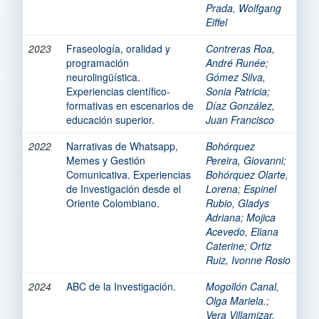
Prada, Wolfgang
Eiffel
2023
Fraseología, oralidad y
Contreras Roa,
programación
André Runée
;
neurolingüística.
Gómez Silva,
Experiencias científico-
Sonia Patricia
;
formativas en escenarios de
Díaz González,
educación superior.
Juan Francisco
2022
Narrativas de Whatsapp,
Bohórquez
Memes y Gestión
Pereira, Giovanni
;
Comunicativa. Experiencias
Bohórquez Olarte,
de Investigación desde el
Lorena
;
Espinel
Oriente Colombiano.
Rubio, Gladys
Adriana
;
Mojica
Acevedo, Eliana
Caterine
;
Ortiz
Ruiz, Ivonne Rosio
2024
ABC de la Investigación.
Mogollón Canal,
Olga Mariela.
;
Vera Villamizar,