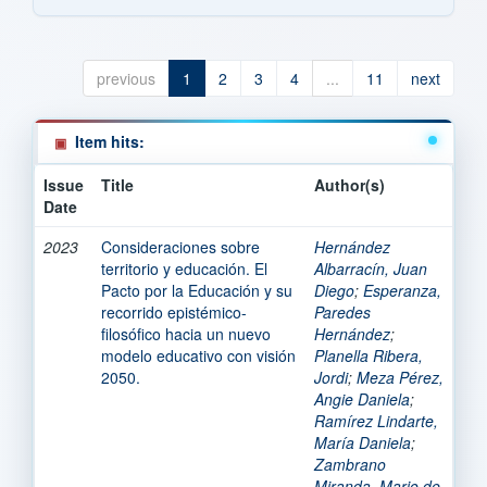
previous
1
2
3
4
...
11
next
Item hits:
Issue
Title
Author(s)
Date
2023
Consideraciones sobre
Hernández
territorio y educación. El
Albarracín, Juan
Pacto por la Educación y su
Diego
;
Esperanza,
recorrido epistémico-
Paredes
filosófico hacia un nuevo
Hernández
;
modelo educativo con visión
Planella Ribera,
2050.
Jordi
;
Meza Pérez,
Angie Daniela
;
Ramírez Lindarte,
María Daniela
;
Zambrano
Miranda, Mario de