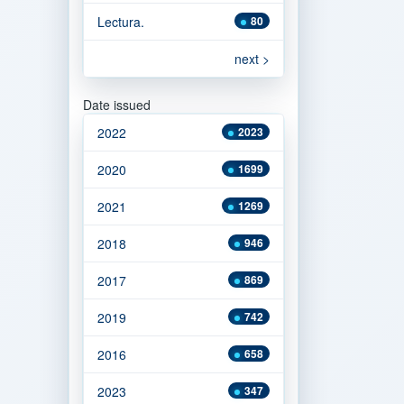
Lectura.
80
next >
Date issued
2022
2023
2020
1699
2021
1269
2018
946
2017
869
2019
742
2016
658
2023
347