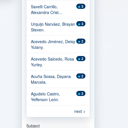
Savelli Carrillo,
3
Alexandra Crist...
Urquijo Narváez, Brayan
3
Steven.
Acevedo Jiménez, Deisy
2
Yulany.
Acevedo Salcedo, Rosa
2
Yurley.
Acuña Sossa, Dayana
2
Marcela.
Agudelo Castro,
2
Yefferson León.
next >
Subject