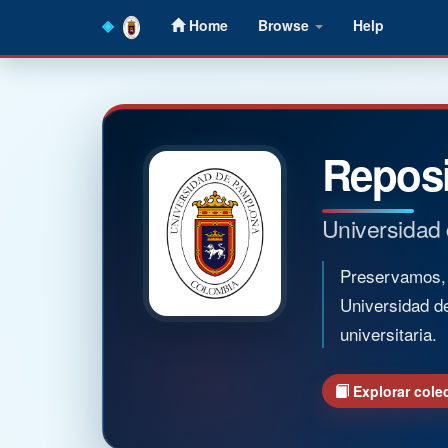
Skip
Home
Browse
Help
navigation
Reposi
Universidad
Preservamos, o
Universidad d
universitaria.
Explorar cole