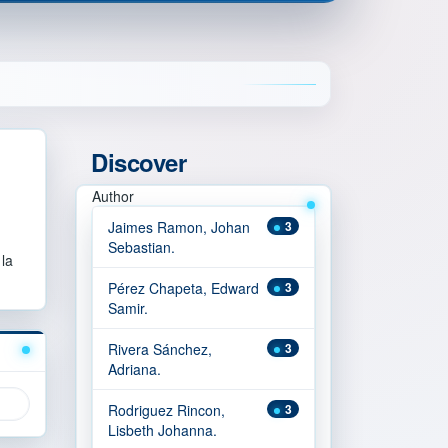
Discover
Author
Jaimes Ramon, Johan
3
Sebastian.
 la
Pérez Chapeta, Edward
3
Samir.
Rivera Sánchez,
3
Adriana.
Rodriguez Rincon,
3
Lisbeth Johanna.