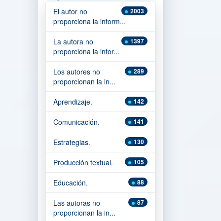
El autor no
2003
proporciona la inform...
La autora no
1397
proporciona la infor...
Los autores no
289
proporcionan la in...
Aprendizaje.
142
Comunicación.
141
Estrategias.
130
Producción textual.
105
Educación.
88
Las autoras no
87
proporcionan la in...