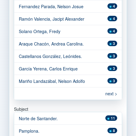
Fernandez Parada, Nelson Josue
4
Ramón Valencia, Jacipt Alexander
4
Solano Ortega, Fredy
4
Araque Chacón, Andrea Carolina.
3
Castellanos González, Leónides.
3
García Yerena, Carlos Enrique
3
Mariño Landazábal, Nelson Adolfo
3
next >
Subject
Norte de Santander.
11
Pamplona.
8