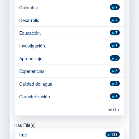
Colombia.
7
Desarrollo.
7
Educación.
7
Investigación.
7
Aprendizaje.
5
Experiencias.
5
Calidad del agua
4
Caracterización.
4
next >
Has File(s)
true
128