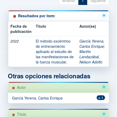
Anterior
1
Siguiente
Resultados por ítem:
Fecha de
Título
Autor(es)
publicación
2022
El método excéntrico
García Yerena,
de entrenamiento
Carlos Enrique
;
aplicado al estudio de
Mariño
las manifestaciones de
Landazábal,
la fuerza muscular.
Nelson Adolfo
Otras opciones relacionadas
Autor
García Yerena, Carlos Enrique
1
Título