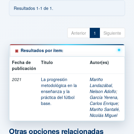
Resultados 1-1 de 1.
Anterior
1
Siguiente
Resultados por ítem:
Fecha de
Título
Autor(es)
publicación
2021
La progresión
Mariño
metodológica en la
Landazábal,
enseñanza y la
Nelson Adolfo
;
práctica del fútbol
García Yerena,
base.
Carlos Enrique
;
Mariño Santafé,
Nicolás Miguel
Otras opciones relacionadas