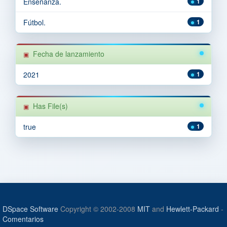
Enseñanza.
1
Fútbol.
1
Fecha de lanzamiento
2021
1
Has File(s)
true
1
DSpace Software
Copyright © 2002-2008
MIT
and
Hewlett-Packard
-
Comentarios