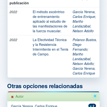
publicación
2022
El método excéntrico
García Yerena,
de entrenamiento
Carlos Enrique
;
aplicado al estudio de
Mariño
las manifestaciones de
Landazábal,
la fuerza muscular.
Nelson Adolfo
2022
La Efectividad Técnica
Polanco Bustos,
y la Resistencia
Diego
Intermitente en el Tenis
Fernando
;
de Campo.
Mariño
Landazábal,
Nelson Adolfo
;
García Yerena,
Carlos Enrique
Otras opciones relacionadas
Autor
García Yerena, Carlos Enrique
2