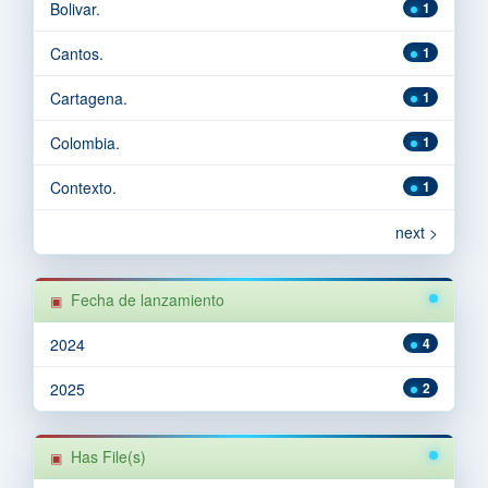
Bolivar.
1
Cantos.
1
Cartagena.
1
Colombia.
1
Contexto.
1
next >
Fecha de lanzamiento
2024
4
2025
2
Has File(s)