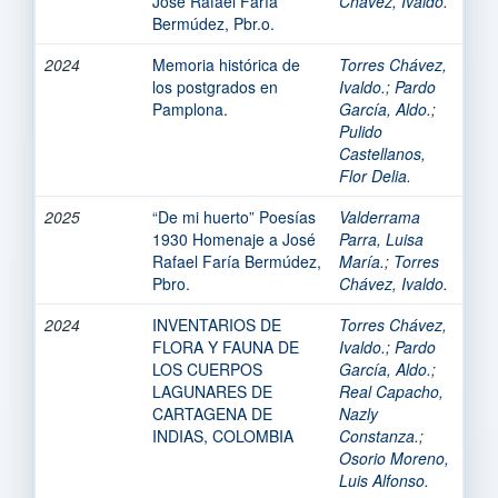
José Rafael Faría
Chávez, Ivaldo.
Bermúdez, Pbr.o.
2024
Memoria histórica de
Torres Chávez,
los postgrados en
Ivaldo.
;
Pardo
Pamplona.
García, Aldo.
;
Pulido
Castellanos,
Flor Delia.
2025
“De mi huerto” Poesías
Valderrama
1930 Homenaje a José
Parra, Luisa
Rafael Faría Bermúdez,
María.
;
Torres
Pbro.
Chávez, Ivaldo.
2024
INVENTARIOS DE
Torres Chávez,
FLORA Y FAUNA DE
Ivaldo.
;
Pardo
LOS CUERPOS
García, Aldo.
;
LAGUNARES DE
Real Capacho,
CARTAGENA DE
Nazly
INDIAS, COLOMBIA
Constanza.
;
Osorio Moreno,
Luis Alfonso.