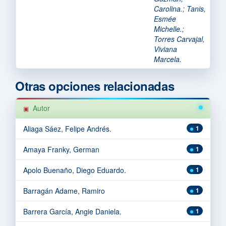
Carolina.
;
Tanis,
Esmée
Michelle.
;
Torres Carvajal,
Viviana
Marcela.
Otras opciones relacionadas
Autor
Aliaga Sáez, Felipe Andrés.
1
Amaya Franky, German
1
Apolo Buenaño, Diego Eduardo.
1
Barragán Adame, Ramiro
1
Barrera García, Angie Daniela.
1