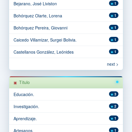
Bejarano, José Liviston
1
Bohórquez Olarte, Lorena
1
Bohórquez Pereira, Giovanni
1
Caicedo Villamizar, Surgei Bolivia.
1
Castellanos González, Leónides
1
next >
Título
Educación.
3
Investigación.
2
Aprendizaje.
1
Artesanos.
1