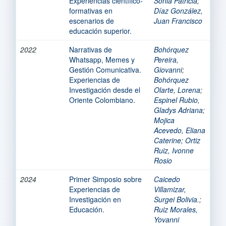
Experiencias científico-
Sonia Patricia
;
formativas en
Díaz González,
escenarios de
Juan Francisco
educación superior.
2022
Narrativas de
Bohórquez
Whatsapp, Memes y
Pereira,
Gestión Comunicativa.
Giovanni
;
Experiencias de
Bohórquez
Investigación desde el
Olarte, Lorena
;
Oriente Colombiano.
Espinel Rubio,
Gladys Adriana
;
Mojica
Acevedo, Eliana
Caterine
;
Ortiz
Ruiz, Ivonne
Rosio
2024
Primer Simposio sobre
Caicedo
Experiencias de
Villamizar,
Investigación en
Surgei Bolivia.
;
Educación.
Ruiz Morales,
Yovanni