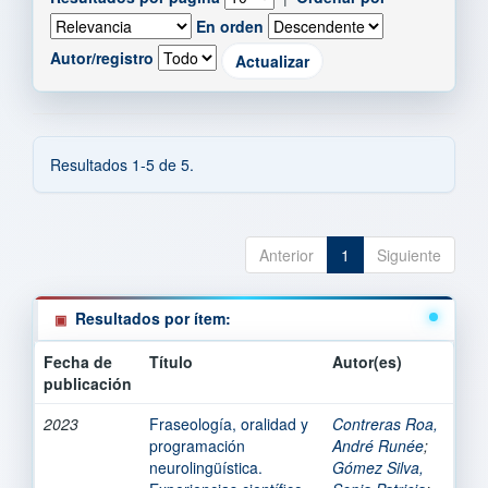
En orden
Autor/registro
Resultados 1-5 de 5.
Anterior
1
Siguiente
Resultados por ítem:
Fecha de
Título
Autor(es)
publicación
2023
Fraseología, oralidad y
Contreras Roa,
programación
André Runée
;
neurolingüística.
Gómez Silva,