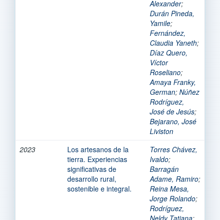
Alexander
;
Durán Pineda,
Yamile
;
Fernández,
Claudia Yaneth
;
Díaz Quero,
Víctor
Roseliano
;
Amaya Franky,
German
;
Núñez
Rodríguez,
José de Jesús
;
Bejarano, José
Liviston
2023
Los artesanos de la
Torres Chávez,
tierra. Experiencias
Ivaldo
;
significativas de
Barragán
desarrollo rural,
Adame, Ramiro
;
sostenible e integral.
Reina Mesa,
Jorge Rolando
;
Rodríguez,
Neldy Tatiana
;