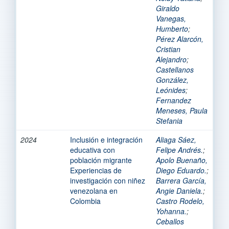
Giraldo
Vanegas,
Humberto
;
Pérez Alarcón,
Cristian
Alejandro
;
Castellanos
González,
Leónides
;
Fernandez
Meneses, Paula
Stefania
2024
Inclusión e integración
Aliaga Sáez,
educativa con
Felipe Andrés.
;
población migrante
Apolo Buenaño,
Experiencias de
Diego Eduardo.
;
investigación con niñez
Barrera García,
venezolana en
Angie Daniela.
;
Colombia
Castro Rodelo,
Yohanna.
;
Ceballos