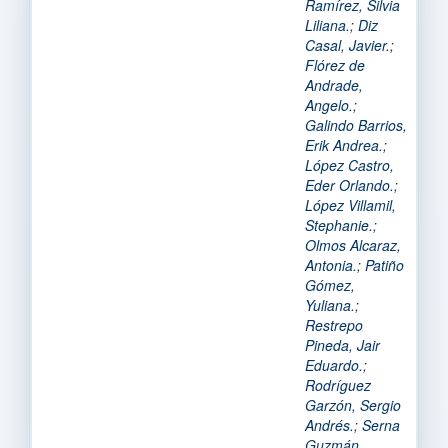
Ramírez, Silvia
Liliana.
;
Diz
Casal, Javier.
;
Flórez de
Andrade,
Angelo.
;
Galindo Barrios,
Erik Andrea.
;
López Castro,
Eder Orlando.
;
López Villamil,
Stephanie.
;
Olmos Alcaraz,
Antonia.
;
Patiño
Gómez,
Yuliana.
;
Restrepo
Pineda, Jair
Eduardo.
;
Rodríguez
Garzón, Sergio
Andrés.
;
Serna
Guzmán,