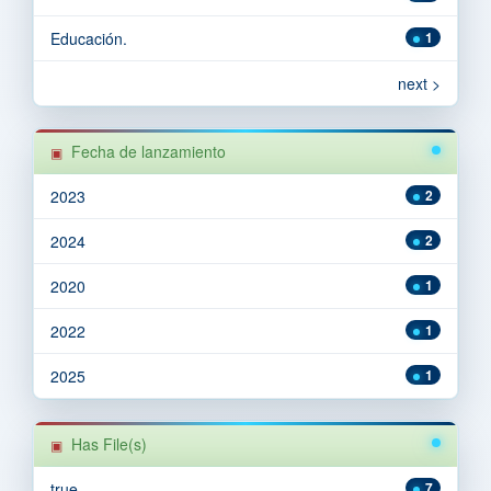
Educación.
1
next >
Fecha de lanzamiento
2023
2
2024
2
2020
1
2022
1
2025
1
Has File(s)
true
7