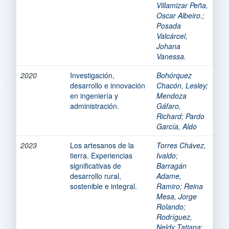
Villamizar Peña,
Oscar Albeiro.
;
Posada
Valcárcel,
Johana
Vanessa.
2020
Investigación,
Bohórquez
desarrollo e innovación
Chacón, Lesley
;
en ingeniería y
Mendoza
administración.
Gáfaro,
Richard
;
Pardo
García, Aldo
2023
Los artesanos de la
Torres Chávez,
tierra. Experiencias
Ivaldo
;
significativas de
Barragán
desarrollo rural,
Adame,
sostenible e integral.
Ramiro
;
Reina
Mesa, Jorge
Rolando
;
Rodríguez,
Neldy Tatiana
;