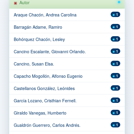
Autor
Araque Chacón, Andrea Carolina
1
Barragán Adame, Ramiro
1
Bohórquez Chacón, Lesley
1
Cancino Escalante, Giovanni Orlando.
1
Cancino, Susan Elsa.
1
Capacho Mogollón, Alfonso Eugenio
1
Castellanos González, Leónides
1
García Lozano, Cristhian Fernell.
1
Giraldo Vanegas, Humberto
1
Gualdrón Guerrero, Carlos Andrés.
1