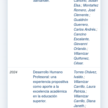
Santander.
Cancino, Susan
Elsa.
;
Montañez
Romero, José
Clemente.
;
Gualdrón
Guerrero,
Carlos Andrés.
;
Cancino
Escalante,
Giovanni
Orlando.
;
Villamizar
Quiñonez,
César.
2024
Desarrollo Humano
Torres Chávez,
Profesoral: una
Ivaldo.
;
experiencia propositiva
Villamizar
como aporte a la
Carrillo, Laura
excelencia académica
Patricia.
;
en la educación
Villamizar
superior.
Carrillo, Diana
Janeth.
;