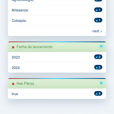
Artesanos.
1
Coloquio.
1
next >
Fecha de lanzamiento
2023
2
2024
2
Has File(s)
true
4