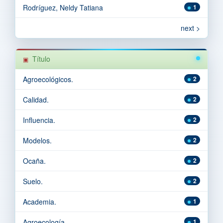
Rodríguez, Neldy Tatiana
1
next >
Título
Agroecológicos.
2
Calidad.
2
Influencia.
2
Modelos.
2
Ocaña.
2
Suelo.
2
Academia.
1
Agroecología.
1