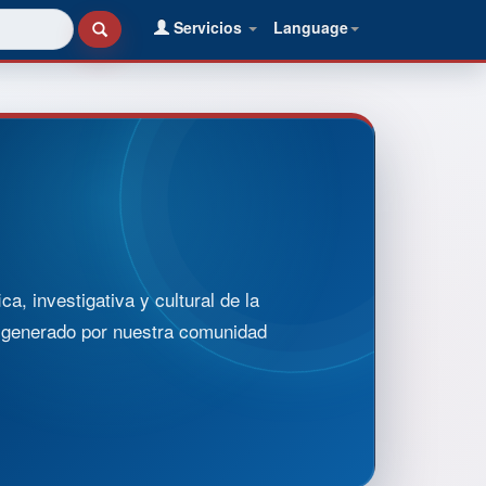
Servicios
Language
, investigativa y cultural de la
o generado por nuestra comunidad