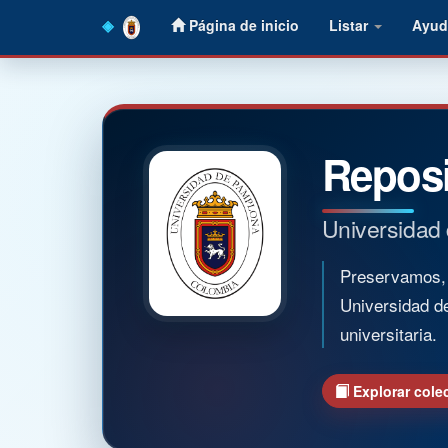
Skip
Página de inicio
Listar
Ayud
navigation
Reposi
Universidad
Preservamos, o
Universidad d
universitaria.
Explorar cole