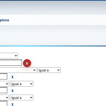
mplona