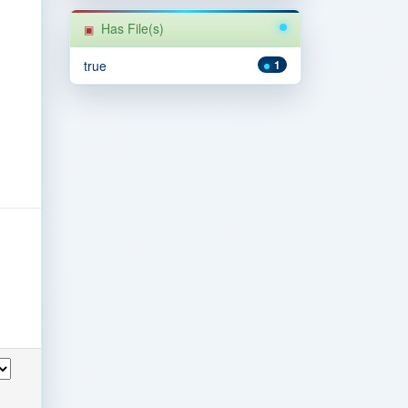
Has File(s)
true
1