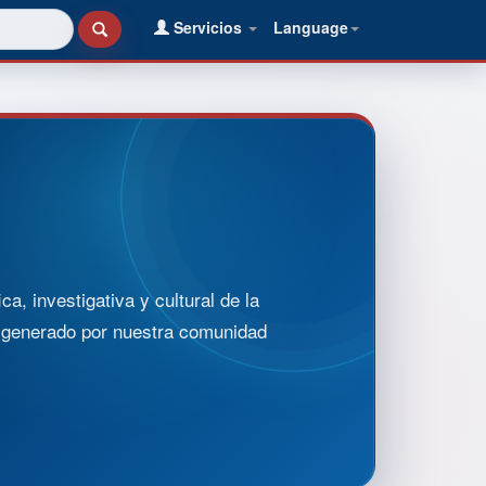
Servicios
Language
, investigativa y cultural de la
o generado por nuestra comunidad