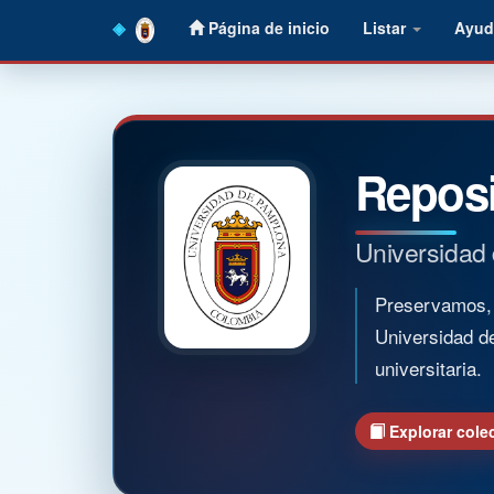
Skip
Página de inicio
Listar
Ayud
navigation
Reposi
Universidad
Preservamos, o
Universidad d
universitaria.
Explorar cole