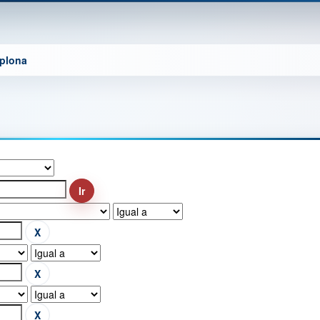
mplona