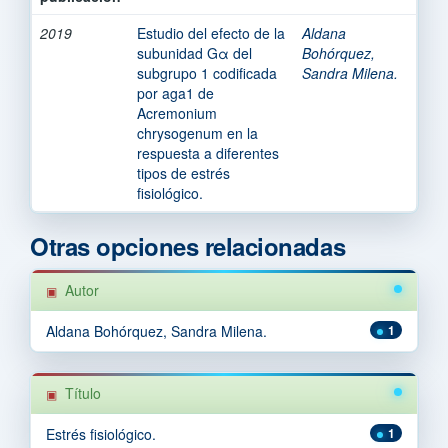
2019
Estudio del efecto de la
Aldana
subunidad Gα del
Bohórquez,
subgrupo 1 codificada
Sandra Milena.
por aga1 de
Acremonium
chrysogenum en la
respuesta a diferentes
tipos de estrés
fisiológico.
Otras opciones relacionadas
Autor
Aldana Bohórquez, Sandra Milena.
1
Título
Estrés fisiológico.
1