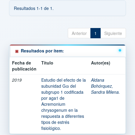
Resultados 1-1 de 1.
Anterior
1
Siguiente
Resultados por ítem:
Fecha de
Título
Autor(es)
publicación
2019
Estudio del efecto de la
Aldana
subunidad Gα del
Bohórquez,
subgrupo 1 codificada
Sandra Milena.
por aga1 de
Acremonium
chrysogenum en la
respuesta a diferentes
tipos de estrés
fisiológico.