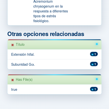
Acremonium
chrysogenum en la
respuesta a diferentes
tipos de estrés
fisiológico.
Otras opciones relacionadas
Título
Extensión hifal.
1
Subunidad Gα.
1
Has File(s)
true
1