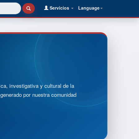
Servicios
Language
, investigativa y cultural de la
o generado por nuestra comunidad