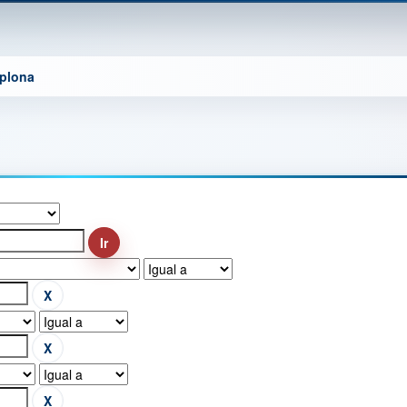
mplona