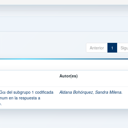
Anterior
1
Sig
Autor(es)
 Gα del subgrupo 1 codificada
Aldana Bohórquez, Sandra Milena.
num en la respuesta a
o.