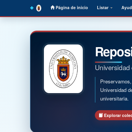
Skip
Página de inicio
Listar
Ayud
navigation
Reposi
Universidad
Preservamos, o
Universidad d
universitaria.
Explorar cole