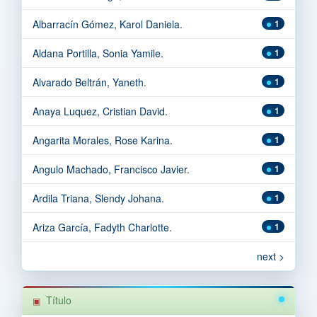
Albarracín Gómez, Karol Daniela.
1
Aldana Portilla, Sonia Yamile.
1
Alvarado Beltrán, Yaneth.
1
Anaya Luquez, Cristian David.
1
Angarita Morales, Rose Karina.
1
Angulo Machado, Francisco Javier.
1
Ardila Triana, Slendy Johana.
1
Ariza García, Fadyth Charlotte.
1
next >
Título