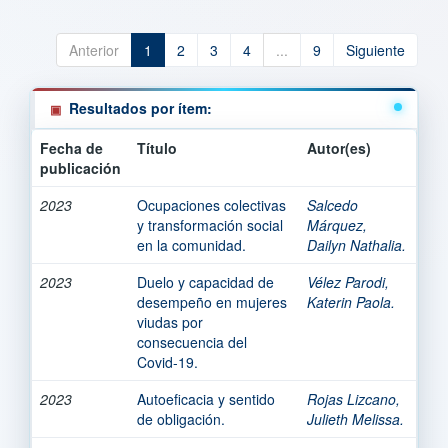
Anterior
1
2
3
4
...
9
Siguiente
Resultados por ítem:
Fecha de
Título
Autor(es)
publicación
2023
Ocupaciones colectivas
Salcedo
y transformación social
Márquez,
en la comunidad.
Dailyn Nathalia.
2023
Duelo y capacidad de
Vélez Parodi,
desempeño en mujeres
Katerin Paola.
viudas por
consecuencia del
Covid-19.
2023
Autoeficacia y sentido
Rojas Lizcano,
de obligación.
Julieth Melissa.