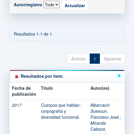
Autor/registro
Resultados 1-1 de 1.
Anterior
1
Siguiente
Resultados por ítem:
Fecha de
Título
Autor(es)
publicación
2017
Cuerpos que hablan:
Albarracín
corpografía y
Suescun,
diversidad funcional.
Francisco José.
;
Miranda
Cabeza,