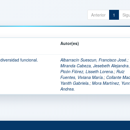
Anterior
1
Sig
Autor(es)
diversidad funcional.
Albarracín Suescun, Francisco José.
;
Miranda Cabeza, Jesebeth Alejandra.
Picón Flórez, Lisseth Lorena.
;
Ruiz
Fuentes, Viviana María.
;
Collante Ma
Yanith Gabriela.
;
Mora Martínez, Yun
Andrea.