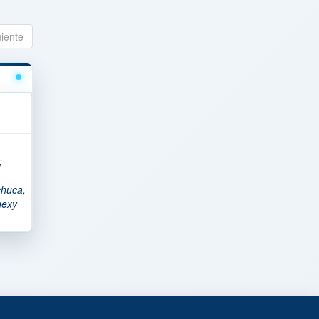
uiente
;
chuca,
nexy