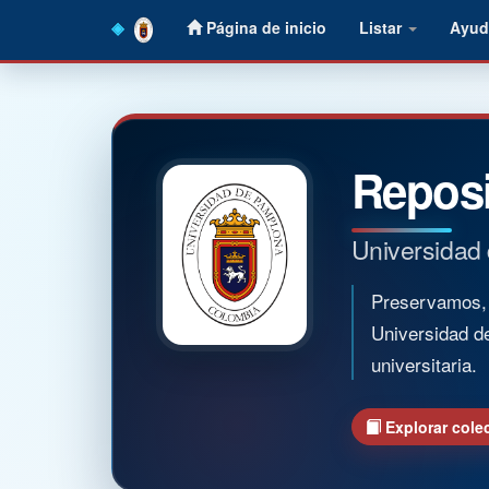
Skip
Página de inicio
Listar
Ayud
navigation
Reposi
Universidad
Preservamos, o
Universidad d
universitaria.
Explorar cole