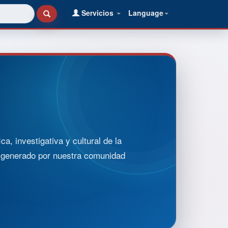
Servicios
Language
, investigativa y cultural de la
o generado por nuestra comunidad