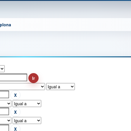
mplona