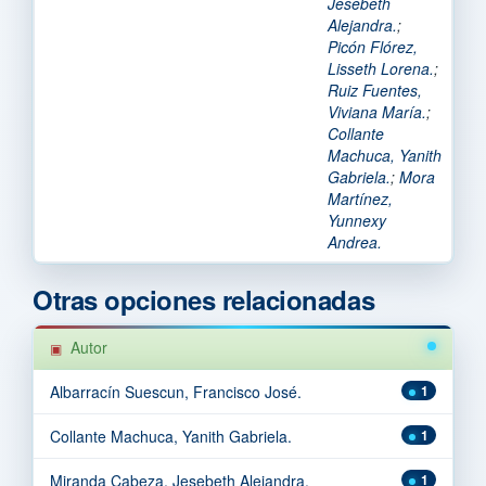
Jesebeth
Alejandra.
;
Picón Flórez,
Lisseth Lorena.
;
Ruiz Fuentes,
Viviana María.
;
Collante
Machuca, Yanith
Gabriela.
;
Mora
Martínez,
Yunnexy
Andrea.
Otras opciones relacionadas
Autor
Albarracín Suescun, Francisco José.
1
Collante Machuca, Yanith Gabriela.
1
Miranda Cabeza, Jesebeth Alejandra.
1