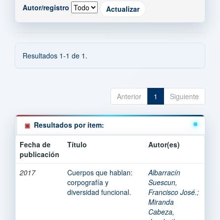
Autor/registro
Resultados 1-1 de 1.
Anterior
1
Siguiente
Resultados por ítem:
Fecha de
Título
Autor(es)
publicación
2017
Cuerpos que hablan:
Albarracín
corpografía y
Suescun,
diversidad funcional.
Francisco José.
;
Miranda
Cabeza,