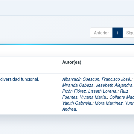
Anterior
1
Sig
Autor(es)
diversidad funcional.
Albarracín Suescun, Francisco José.
;
Miranda Cabeza, Jesebeth Alejandra.
Picón Flórez, Lisseth Lorena.
;
Ruiz
Fuentes, Viviana María.
;
Collante Ma
Yanith Gabriela.
;
Mora Martínez, Yun
Andrea.