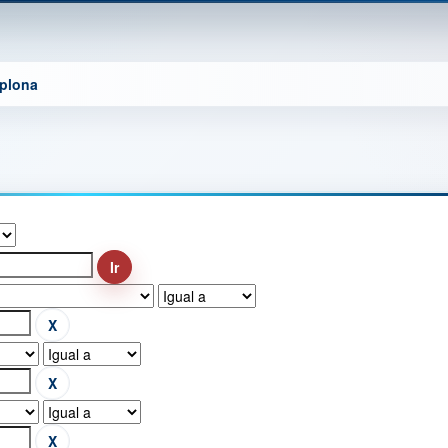
mplona