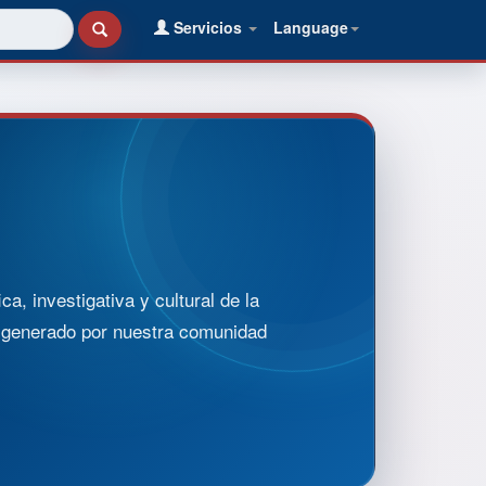
Servicios
Language
, investigativa y cultural de la
o generado por nuestra comunidad