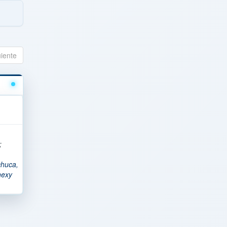
uiente
;
chuca,
nexy