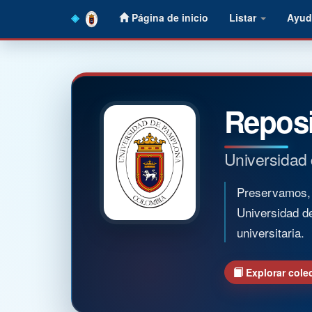
Skip
Página de inicio
Listar
Ayud
navigation
Reposi
Universidad
Preservamos, o
Universidad d
universitaria.
Explorar cole