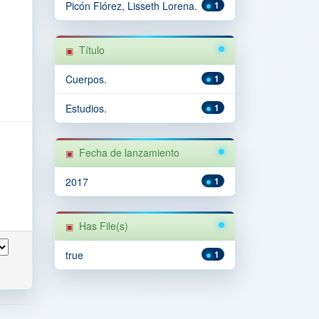
Picón Flórez, Lisseth Lorena.
1
Título
Cuerpos.
1
Estudios.
1
Fecha de lanzamiento
2017
1
Has File(s)
true
1