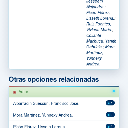
Jesebeth
Alejandra.
;
Picón Flórez,
Lisseth Lorena.
;
Ruiz Fuentes,
Viviana María.
;
Collante
Machuca, Yanith
Gabriela.
;
Mora
Martínez,
Yunnexy
Andrea.
Otras opciones relacionadas
Autor
Albarracín Suescun, Francisco José.
1
Mora Martínez, Yunnexy Andrea.
1
Picón Flórez, Lisseth Lorena.
1