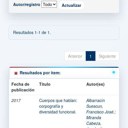
Autor/registro
Resultados 1-1 de 1.
Anterior
1
Siguiente
Resultados por ítem:
Fecha de
Título
Autor(es)
publicación
2017
Cuerpos que hablan:
Albarracín
corpografía y
Suescun,
diversidad funcional.
Francisco José.
;
Miranda
Cabeza,