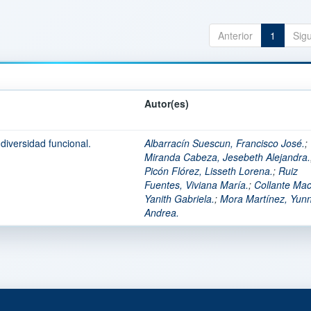
Anterior
1
Sig
Autor(es)
diversidad funcional.
Albarracín Suescun, Francisco José.
;
Miranda Cabeza, Jesebeth Alejandra.
Picón Flórez, Lisseth Lorena.
;
Ruiz
Fuentes, Viviana María.
;
Collante Ma
Yanith Gabriela.
;
Mora Martínez, Yun
Andrea.