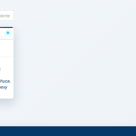
uiente
;
chuca,
nexy