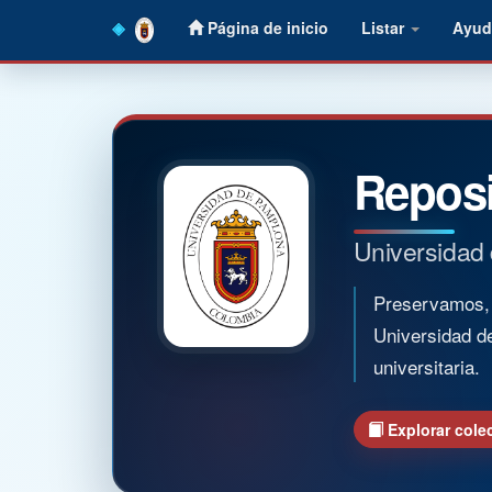
Skip
Página de inicio
Listar
Ayud
navigation
Reposi
Universidad
Preservamos, o
Universidad d
universitaria.
Explorar cole