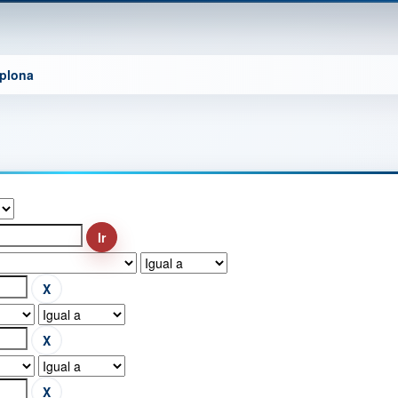
mplona