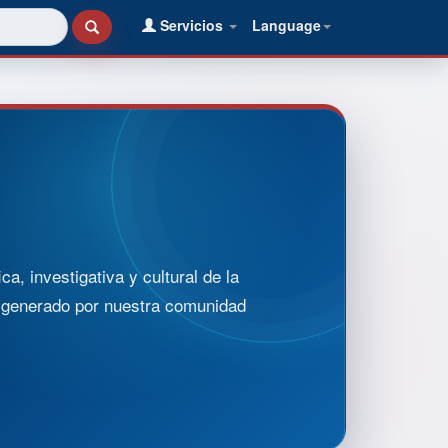
Servicios
Language
, investigativa y cultural de la
o generado por nuestra comunidad