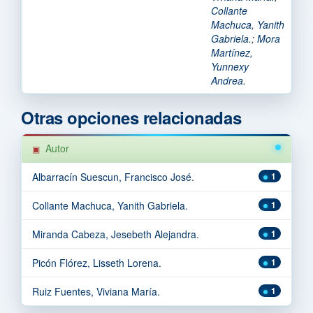
Collante
Machuca, Yanith
Gabriela.
;
Mora
Martínez,
Yunnexy
Andrea.
Otras opciones relacionadas
Autor
Albarracín Suescun, Francisco José.
1
Collante Machuca, Yanith Gabriela.
1
Miranda Cabeza, Jesebeth Alejandra.
1
Picón Flórez, Lisseth Lorena.
1
Ruiz Fuentes, Viviana María.
1