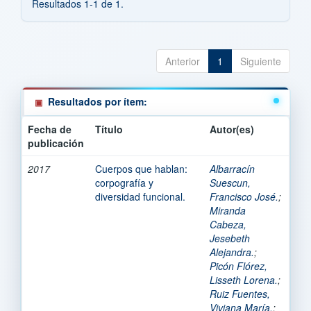
Resultados 1-1 de 1.
Anterior
1
Siguiente
Resultados por ítem:
Fecha de
Título
Autor(es)
publicación
2017
Cuerpos que hablan:
Albarracín
corpografía y
Suescun,
diversidad funcional.
Francisco José.
;
Miranda
Cabeza,
Jesebeth
Alejandra.
;
Picón Flórez,
Lisseth Lorena.
;
Ruiz Fuentes,
Viviana María.
;