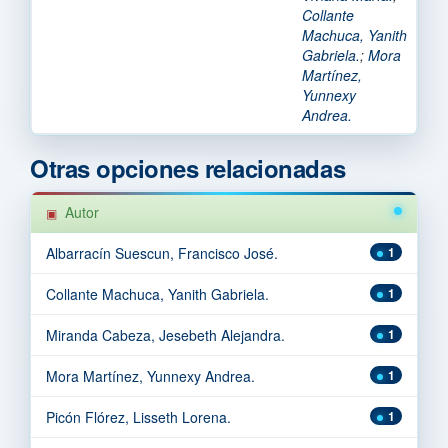
Collante
Machuca, Yanith
Gabriela.
;
Mora
Martínez,
Yunnexy
Andrea.
Otras opciones relacionadas
Autor
Albarracín Suescun, Francisco José.
1
Collante Machuca, Yanith Gabriela.
1
Miranda Cabeza, Jesebeth Alejandra.
1
Mora Martínez, Yunnexy Andrea.
1
Picón Flórez, Lisseth Lorena.
1