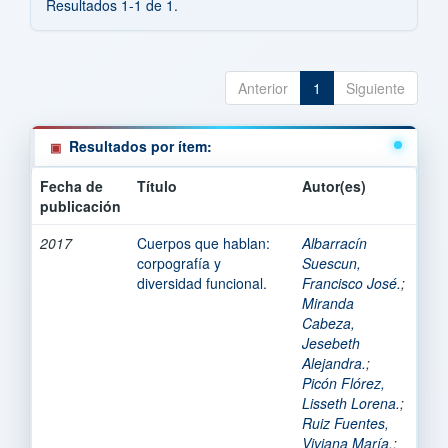
Resultados 1-1 de 1.
Anterior
1
Siguiente
Resultados por ítem:
Fecha de
Título
Autor(es)
publicación
2017
Cuerpos que hablan:
Albarracín
corpografía y
Suescun,
diversidad funcional.
Francisco José.
;
Miranda
Cabeza,
Jesebeth
Alejandra.
;
Picón Flórez,
Lisseth Lorena.
;
Ruiz Fuentes,
Viviana María.
;