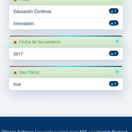
Educación Continua.
1
Innovación.
1
Fecha de lanzamiento
2017
1
Has File(s)
true
1
DSpace Software
Copyright © 2002-2008
MIT
and
Hewlett-Packard
-