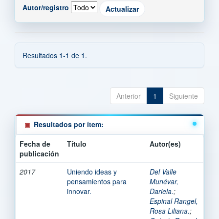
Autor/registro
Resultados 1-1 de 1.
Anterior
1
Siguiente
Resultados por ítem:
Fecha de
Título
Autor(es)
publicación
2017
Uniendo ideas y
Del Valle
pensamientos para
Munévar,
innovar.
Dariela.
;
Espinal Rangel,
Rosa Liliana.
;