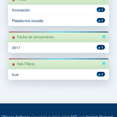
Innovación.
1
Plataforma moodle.
1
Fecha de lanzamiento
2017
1
Has File(s)
true
1
DSpace Software
Copyright © 2002-2008
MIT
and
Hewlett-Packard
-