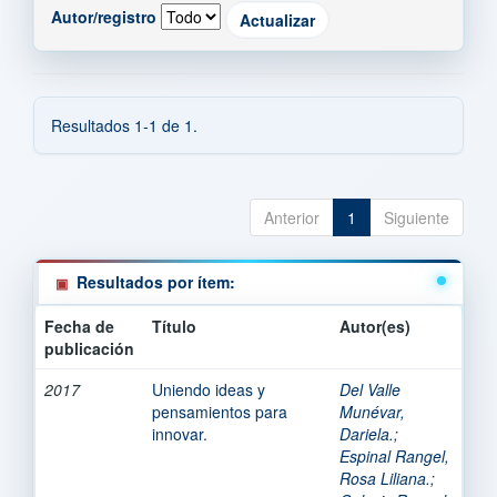
Autor/registro
Resultados 1-1 de 1.
Anterior
1
Siguiente
Resultados por ítem:
Fecha de
Título
Autor(es)
publicación
2017
Uniendo ideas y
Del Valle
pensamientos para
Munévar,
innovar.
Dariela.
;
Espinal Rangel,
Rosa Liliana.
;