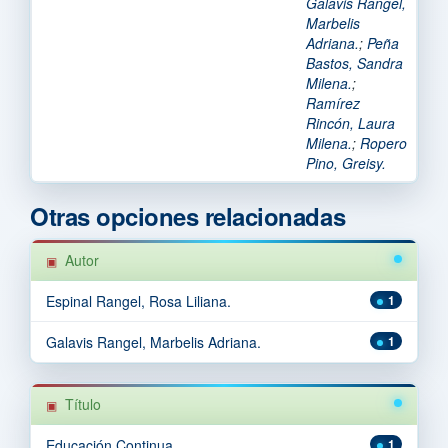
Galavis Rangel,
Marbelis
Adriana.
;
Peña
Bastos, Sandra
Milena.
;
Ramírez
Rincón, Laura
Milena.
;
Ropero
Pino, Greisy.
Otras opciones relacionadas
Autor
Espinal Rangel, Rosa Liliana.
1
Galavis Rangel, Marbelis Adriana.
1
Título
Educación Continua.
1