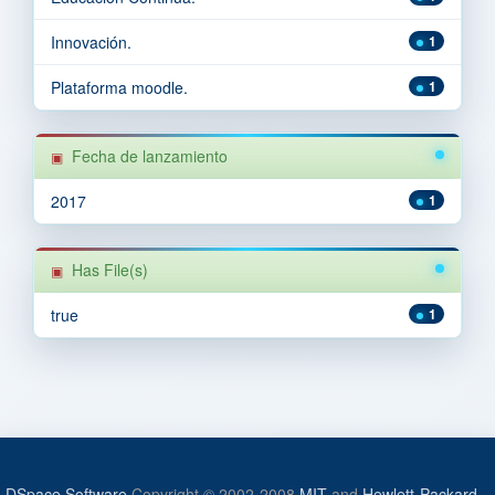
Innovación.
1
Plataforma moodle.
1
Fecha de lanzamiento
2017
1
Has File(s)
true
1
DSpace Software
Copyright © 2002-2008
MIT
and
Hewlett-Packard
-