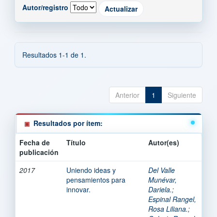
Autor/registro
Resultados 1-1 de 1.
Anterior
1
Siguiente
Resultados por ítem:
Fecha de
Título
Autor(es)
publicación
2017
Uniendo ideas y
Del Valle
pensamientos para
Munévar,
innovar.
Dariela.
;
Espinal Rangel,
Rosa Liliana.
;