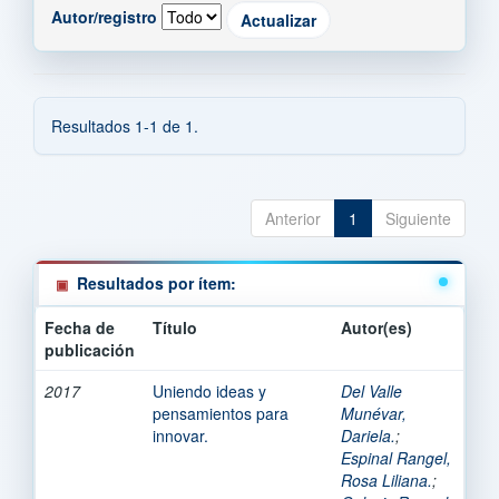
Autor/registro
Resultados 1-1 de 1.
Anterior
1
Siguiente
Resultados por ítem:
Fecha de
Título
Autor(es)
publicación
2017
Uniendo ideas y
Del Valle
pensamientos para
Munévar,
innovar.
Dariela.
;
Espinal Rangel,
Rosa Liliana.
;