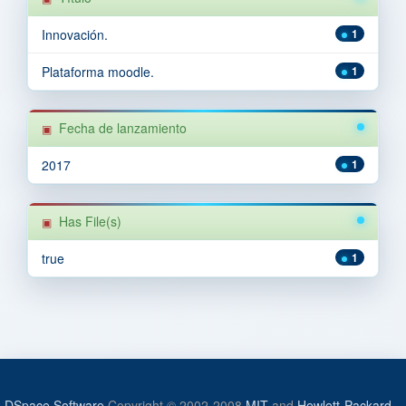
Innovación.
1
Plataforma moodle.
1
Fecha de lanzamiento
2017
1
Has File(s)
true
1
DSpace Software
Copyright © 2002-2008
MIT
and
Hewlett-Packard
-