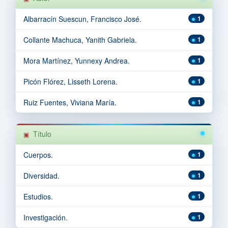
Albarracín Suescun, Francisco José.
1
Collante Machuca, Yanith Gabriela.
1
Mora Martínez, Yunnexy Andrea.
1
Picón Flórez, Lisseth Lorena.
1
Ruiz Fuentes, Viviana María.
1
Título
Cuerpos.
1
Diversidad.
1
Estudios.
1
Investigación.
1